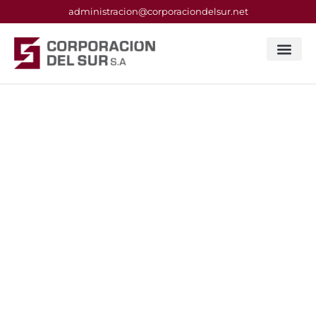
administracion@corporaciondelsur.net
Constructora en Mendoza
para obras públicas y
privadas con cumplimiento,
calidad y seguridad
Más de 25 años construyendo
desarrollo urbano de obras públicas y
privadas que perduran