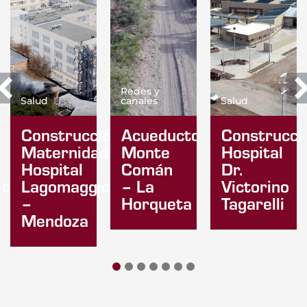
Redes y
Salud
canales
Salud
Construcción
Acueducto
Construcci
a
Maternidad
Monte
Hospital
Hospital
Comán
Dr.
iore
Lagomaggiore
– La
Victorino
–
Horqueta
Tagarelli
Mendoza
1
2
3
4
5
6
7