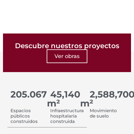
Descubre nuestros proyectos
Ver obras
205.067
45,140
2,588,70
m²
m²
Espacios
Infraestructura
Movimiento
públicos
hospitalaria
de suelo
construidos
construida​