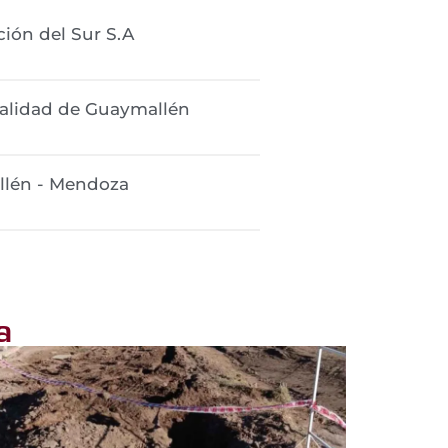
ión del Sur S.A
alidad de Guaymallén
lén - Mendoza
a