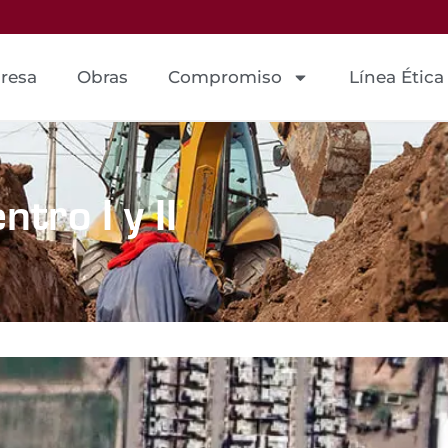
resa
Obras
Compromiso
Línea Ética
tro I y II